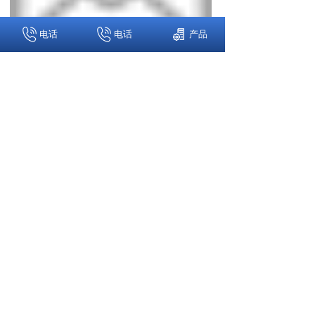
电话
电话
产品
EMail：13795318327@163.com
地址：上海市金山区枫泾镇王圩东路1799号（枫泾