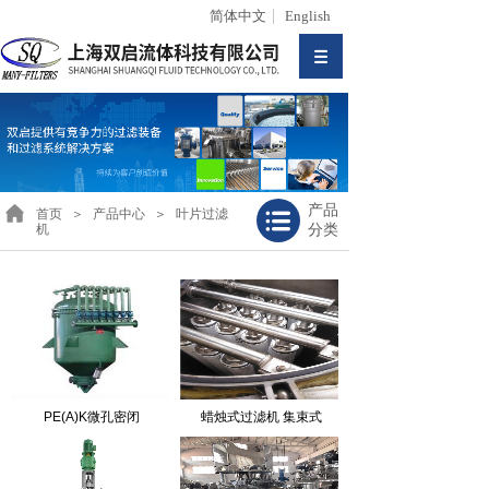
简体中文
English
产品
首页
＞
产品中心
＞
叶片过滤
分类
机
PE(A)K微孔密闭
蜡烛式过滤机 集束式